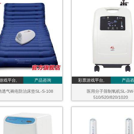
游戏平台,
产品咨询
彩票游戏平台,
产品
透气褥疮防治床垫SL-S-108
医用分子筛制氧机SL-3W
510/520/820/1020