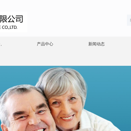
,
产品中心
新闻动态