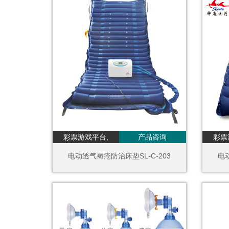
彩票游戏平台,
产品咨询
彩票
电动透气褥疮防治床垫SL-C-203
电动