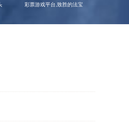
头
彩票游戏平台,致胜的法宝