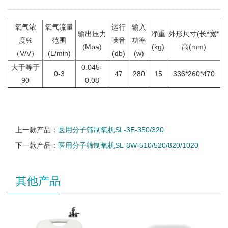
氧气浓
氧气流量
运行
输入
输出压力
净重
外形尺寸(长*宽*
度%
范围
噪音
功率
(Mpa)
(kg)
高(mm)
（V/V）
(L/min)
(db)
(w)
大于等于
0.045-
0-3
47
280
15
336*260*470
90
0.08
上一款产品：
医用分子筛制氧机SL-3E-350/320
下一款产品：
医用分子筛制氧机SL-3W-510/520/820/1020
其他产品