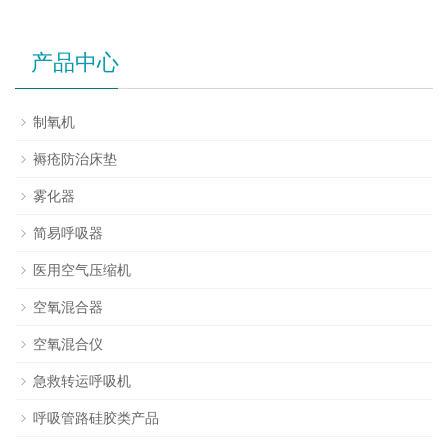
产品中心
制氧机
褥疮防治床垫
雾化器
简易呼吸器
医用空气压缩机
空氧混合器
空氧混合仪
急救转运呼吸机
呼吸管路硅胶类产品