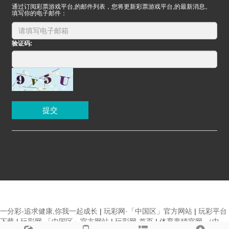
通过订阅彩票游戏平台,的邮件列表，您将更新彩票游戏平台,的最新消息。
填写你的电子邮件：
验证码:
提交
一分彩-追求健康,你我一起成长
|
玩彩网·「中国区」官方网站
|
玩彩平台
下载
|
玩彩网·「中国区」官方网站
|
玩彩网-首页
|
体育竞猜官网·（中