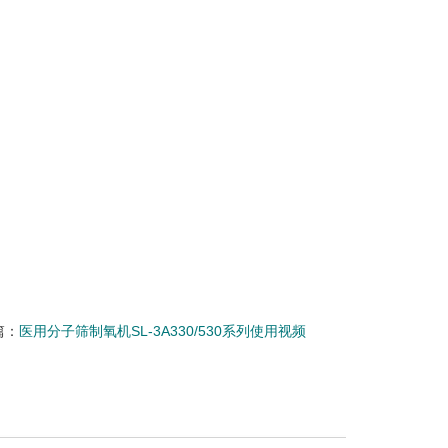
篇：
医用分子筛制氧机SL-3A330/530系列使用视频